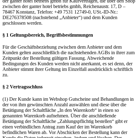
der ganter hotel betriebs gmbh für Kaufverträgen, die über den Shop
zwischen der ganter hotel betriebs gmbh, Reichenaustr. 17, D –
78467 Konstanz, Telefon: +49 7531 12749-0, USt.-ID-Nr.:
DE276378508 (nachstehend „Anbieter“) und dem Kunden
geschlossen werden.
§ 1 Geltungsbereich, Begriffsbestimmungen
Für die Geschäftsbeziehung zwischen dem Anbieter und dem
Kunden gelten ausschließlich die nachstehenden AGBs in ihrer zum
Zeitpunkt der Bestellung gültigen Fassung. Abweichende
Bedingungen des Kunden werden nicht anerkannt, es sei denn, der
Anbieter stimmt ihrer Geltung im Einzelfall ausdrücklich schriftlich
zu.
§ 2 Vertragsschluss
(1) Der Kunde kann im Webshop Gutscheine und Behandlungen in
der von ihm gewünschten Anzahl auswählen und diese über die
Betätigung der Schaltfläche „In den Warenkorb“ in einen so
genannten Warenkorb aufnehmen. Über die anschließende
Betätigung der Schaltfläche „Zahlungspflichtig bestellen“ gibt er
einen verbindlichen Antrag zum Kauf der im Warenkorb
befindlichen Waren ab. Vor Abschicken der Bestellung kann der
Kunde die Daten jederzeit einsehen, ändern und löschen. Der