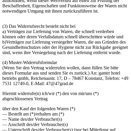
aufkommen, wenn dieser Wertverlust auf einen zur Prüfung der
Beschaffenheit, Eigenschaften und Funktionsweise der Waren nicht
notwendigen Umgang mit ihnen zurückzuführen ist.
(3) Das Widerrufsrecht besteht nicht bei
a) Verträgen zur Lieferung von Waren, die schnell verderben
können oder deren Verfallsdatum schnell überschritten würde und
b)Verträgen zur Lieferung versiegelter Waren, die aus Gründen des
Gesundheitsschutzes oder der Hygiene nicht zur Rückgabe geeignet
sind, wenn ihre Versiegelung nach der Lieferung entfernt wurde.
(4) Muster-Widerrufsformular
(Wenn Sie den Vertrag widerrufen wollen, dann füllen Sie bitte
dieses Formular aus und senden Sie es zurück.) An: ganter hotel
betriebs gmbh, Reichenaustr. 17, D – 78467 Konstanz, Telefon: +49
7531 12749-0, E-Mail: 47@47grad.de
Hiermit widerrufe(n) ich/wir (*) den von mir/uns (*)
abgeschlossenen Vertrag
über den Kauf der folgenden Waren (*)
— Bestellt am (*)/erhalten am (*)
— Name des/der Verbraucher(s)
— Anschrift des/der Verbraucher(s)
— Unterschrift des/der Verbraucher(s) (nur bei Mitteilung auf