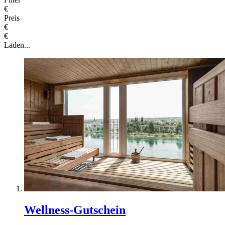
€
Preis
€
€
Laden...
Wellness-Gutschein