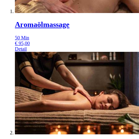
Aromaölmassage
50
Min
€
95,00
Detail