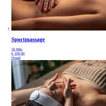
Sportmassage
50
Min
€
109,00
Detail