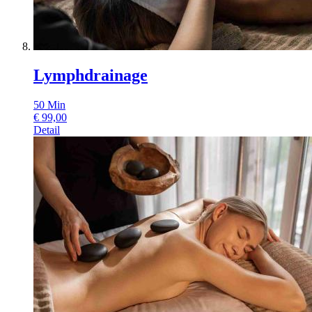
Lymphdrainage
50
Min
€
99,00
Detail