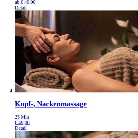
ab
€
49,00
Detail
Kopf-, Nackenmassage
25
Min
€
49,00
Detail