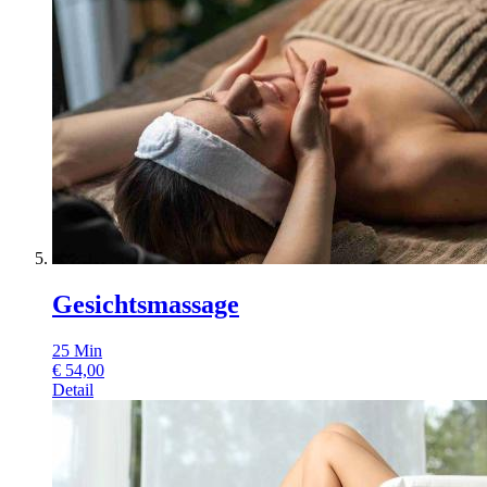
Gesichtsmassage
25
Min
€
54,00
Detail