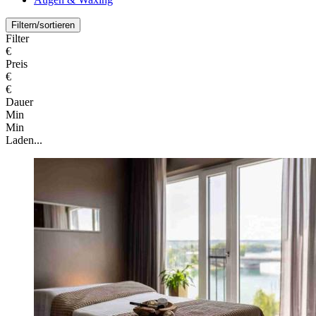
Filtern/sortieren
Filter
€
Preis
€
€
Dauer
Min
Min
Laden...