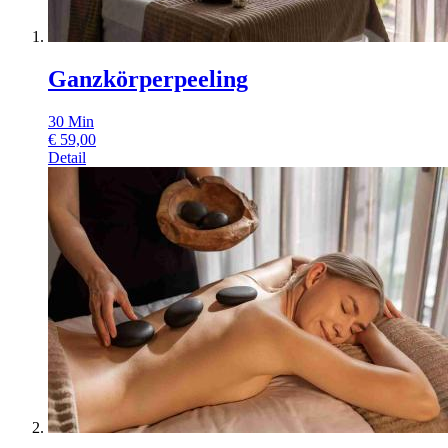
Ganzkörperpeeling
30
Min
€
59,00
Detail