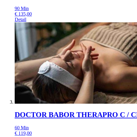
90
Min
€
135,00
Detail
DOCTOR BABOR THERAPRO C / 
60
Min
€
119,00