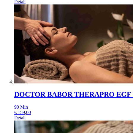
Detail
DOCTOR BABOR THERAPRO EGF
90
Min
€
159,00
Detail