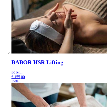
BABOR HSR Lifting
90
Min
€
155,00
Detail