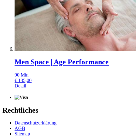
Men Space | Age Performance
90
Min
€
135,00
Detail
Rechtliches
Datenschutzerklärung
AGB
Sitemap