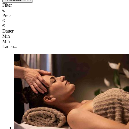
Filter
€
Preis
€
€
Dauer
Min
Min
Laden...